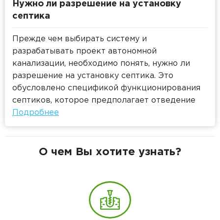
Нужно ли разрешение на установку
септика
Прежде чем выбирать систему и
разрабатывать проект автономной
канализации, необходимо понять, нужно ли
разрешение на установку септика. Это
обусловлено спецификой функционирования
септиков, которое предполагает отведение
стоков. К качественному составу стоков,
Подробнее
сбрасываемых в грунтовые воды или водоемы,
а, значит, и к септикам, предъявляются
определенные требования.
О чем Вы хотите узнать?