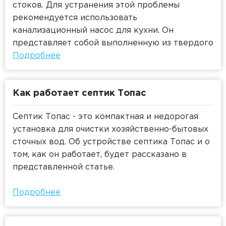
стоков. Для устранения этой проблемы
рекомендуется использовать
канализационный насос для кухни. Он
представляет собой выполненную из твердого
пластика герметизированную емкость для
Подробнее
воды. Внутри канализационного насоса
установлена система мембранных и
Как работает септик Топас
фильтрационных клапанов, а также
автоматически срабатывающий
Септик Топас - это компактная и недорогая
электродвигатель. Сточные массы
установка для очистки хозяйственно-бытовых
продвигаются по отводам в горизонтальном
сточных вод. Об устройстве септика Топас и о
или вертикальном направлении.
том, как он работает, будет рассказано в
представленной статье.
Подробнее