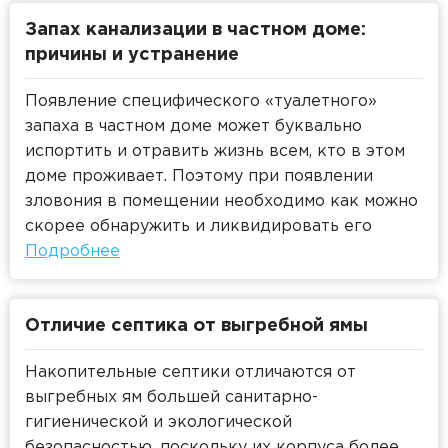
Пластиковые кессоны Титан
локальных очистных сооружений.
Станция очистки БиоДека
Водоочистка в загородном доме
Запах канализации в частном доме:
причины и устранение
Появление специфического «туалетного»
запаха в частном доме может буквально
испортить и отравить жизнь всем, кто в этом
доме проживает. Поэтому при появлении
зловония в помещении необходимо как можно
скорее обнаружить и ликвидировать его
источники.
Подробнее
Отличие септика от выгребной ямы
Накопительные септики отличаются от
выгребных ям большей санитарно-
гигиенической и экологической
безопасностью, поскольку их корпуса более