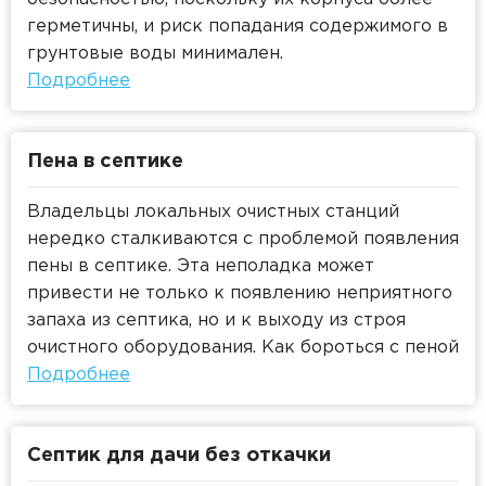
герметичны, и риск попадания содержимого в
грунтовые воды минимален.
Подробнее
Пена в септике
Владельцы локальных очистных станций
нередко сталкиваются с проблемой появления
пены в септике. Эта неполадка может
привести не только к появлению неприятного
запаха из септика, но и к выходу из строя
очистного оборудования. Как бороться с пеной
в септике и как предотвратить ее появление,
Подробнее
будет рассказано в представленной статье.
Септик для дачи без откачки