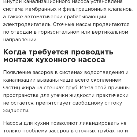
Пластиковые кессоны Титан
Внутри канализационного насоса установлена
Станция очистки БиоДека
Водоочистка в загородном доме
система мембранных и фильтрационных клапанов,
а также автоматически срабатывающий
электродвигатель. Сточные массы продвигаются
по отводам в горизонтальном или вертикальном
направлении.
Когда требуется проводить
монтаж кухонного насоса
Появление засоров в системах водоотведения и
канализации вызваны чаще всего скоплением
частиц жира на стенках труб. Из-за этой причины
пространства для утечки жидкости практически
не остается, препятствует свободному оттоку
жидкости.
Насосы для кухни позволяют ликвидировать не
только проблему засоров в сточных трубах, но и