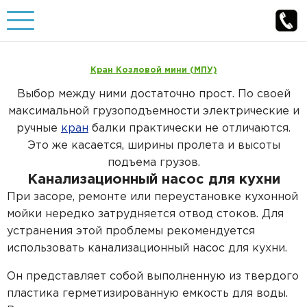
Бурение скважины
Кран Козловой мини (МПУ)
Бурение скважин под ключ
Обустройство скважины
Выбор между ними достаточно прост. По своей
максимальной грузоподъемности электрические и
Артезианская скважина
Обустройство скважины под ключ
Канализация
ручные
кран
балки практически не отличаются.
Это же касается, ширины пролета и высоты
Скважина на песок
Обустройство скважины с кессоном
Автономная канализация под ключ
Водоснабжение
подъема грузов.
Канализационный насос для кухни
Бурение малогабаритной установкой
Обустройство скважины с адаптером
Канализация под ключ
Водоснабжение из колодца
При засоре, ремонте или переустановке кухонной
Погреба
Бурение скважин на воду
мойки нередко затрудняется отвод стоков. Для
Обустройство артезианских скважин
Канализация на даче
Водоснабжение из скважины
Пластиковые погреба
устранения этой проблемы рекомендуется
Бурение скважин на даче
Главная
О компании
Обустройство песчаных скважин
использовать канализационный насос для кухни.
Канализация загородного дома
Разводка воды в частном доме
Погреб под ключ
Наши работы
Отзывы
Бурение на воду в Московской области
Он представляет собой выполненную из твердого
Цены на обустройство скважин
Септик под ключ
Статьи
Контакты
Горячее водоснабжение частного дома
Погреба для дачи
пластика герметизированную емкость для воды.
Каталог товаров