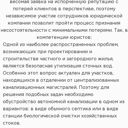
Пластиковые кессоны Титан
весомая заявка на испорченную репутацию с
Станция очистки БиоДека
Водоочистка в загородном доме
потерей клиентов в перспективе, поэтому
независимое участие сотрудников юридической
компании позволит пройти процесс признания
несостоятельности с минимальными потерями. Так, в
компетенции юристов:
Одной из наиболее распространенных проблем,
возникающих при проектировании и
строительстве частного и загородного жилья,
является безопасная утилизация сточных вод.
Особенно этот вопрос актуален для участков,
находящихся в отдалении от централизованных
канализационных магистралей. Поэтому для
решения подобных задач необходимо
обустройство автономной канализации в одном из
вариантов: в виде обычного септика или в виде
станции биологической очистки хозяйственных
стоков.