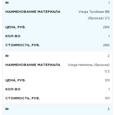
1
Viega Тройник ВВ
(бронза) 1/2
266
1
266
2
Viega Ниппель (бронза)
1/2
101
1
101
3