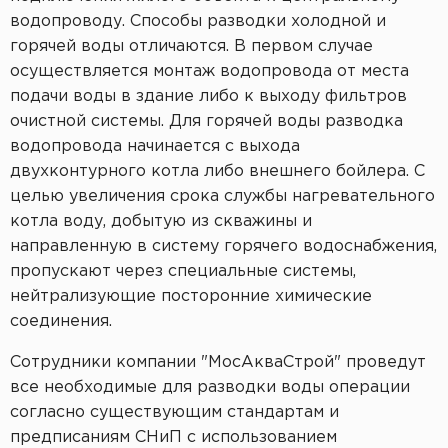
Пластиковые кессоны Титан
Станция очистки БиоДека
Водоочистка в загородном доме
водопроводу. Способы разводки холодной и
горячей воды отличаются. В первом случае
осуществляется монтаж водопровода от места
подачи воды в здание либо к выходу фильтров
очистной системы. Для горячей воды разводка
водопровода начинается с выхода
двухконтурного котла либо внешнего бойлера. С
целью увеличения срока службы нагревательного
котла воду, добытую из скважины и
направленную в систему горячего водоснабжения,
пропускают через специальные системы,
нейтрализующие посторонние химические
соединения.
Сотрудники компании "МосАкваСтрой" проведут
все необходимые для разводки воды операции
согласно существующим стандартам и
предписаниям СНиП с использованием