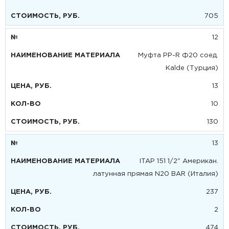
705
12
Муфта PP-R Ф20 соед.
Kalde (Турция)
13
10
130
13
ITAP 151 1/2" Американ.
латунная прямая N20 BAR (Италия)
237
2
474