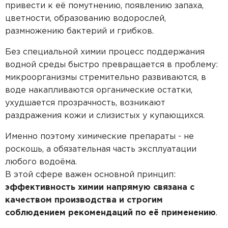
Пластиковые кессоны Титан
Станция очистки БиоДека
привести к её помутнению, появлению запаха,
Водоочистка в загородном доме
цветности, образованию водорослей,
размножению бактерий и грибков.
Без специальной химии процесс поддержания
водной среды быстро превращается в проблему:
микроорганизмы стремительно развиваются, в
воде накапливаются органические остатки,
ухудшается прозрачность, возникают
раздражения кожи и слизистых у купающихся.
Именно поэтому химические препараты - не
роскошь, а обязательная часть эксплуатации
любого водоёма.
В этой сфере важен основной принцип:
эффективность химии напрямую связана с
качеством производства и строгим
соблюдением рекомендаций по её применению
.