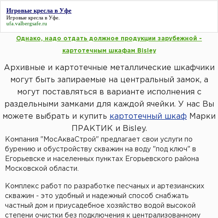
Пластиковые кессоны Титан
Станция очистки БиоДека
Водоочистка в загородном доме
Игровые кресла в Уфе
Игровые кресла в Уфе
.
ufa.valbergsafe.ru
Однако, надо отдать должное продукции зарубежной -
картотечным шкафам Bisley
Архивные и картотечные металлические шкафчики
могут быть запираемые на центральный замок, а
могут поставляться в варианте исполнения с
раздельными замками для каждой ячейки. У нас Вы
можете выбрать и купить
картотечный шкаф
Марки
ПРАКТИК и Bisley.
Компания "МосАкваСтрой" предлагает свои услуги по
бурению и обустройству скважин на воду "под ключ" в
Егорьевске и населенных пунктах Егорьевского района
Московской области.
Комплекс работ по разработке песчаных и артезианских
скважин - это удобный и надежный способ снабжать
частный дом и приусадебное хозяйство водой высокой
степени очистки без подключения к централизованному