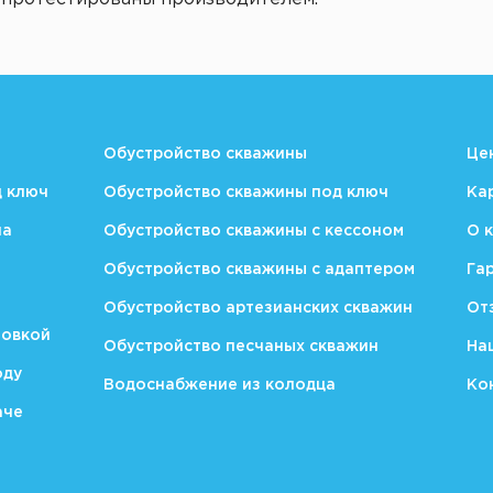
Обустройство скважины
Це
д ключ
Обустройство скважины под ключ
Ка
на
Обустройство скважины с кессоном
О 
Обустройство скважины с адаптером
Га
Обустройство артезианских скважин
От
новкой
Обустройство песчаных скважин
На
оду
Водоснабжение из колодца
Ко
аче