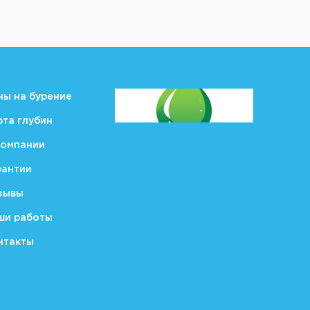
ны на бурение
рта глубин
компании
рантии
зывы
ши работы
нтакты