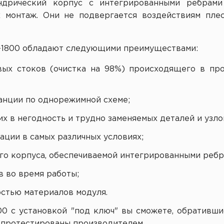
дрический корпус с интегрированными ребрами 
х монтаж. Они не подвергается воздействиям пле
П-1800 обладают следующими преимуществами:
вых стоков (очистка на 98%) происходящего в про
анции по однорежимной схеме;
х в негодность и трудно заменяемых деталей и узло
ации в самых различных условиях;
о корпуса, обеспечиваемой интегрированными ребр
в во время работы;
стью материалов модуля.
00 с установкой "под ключ" вы сможете, обративш
 протестированы производителем.