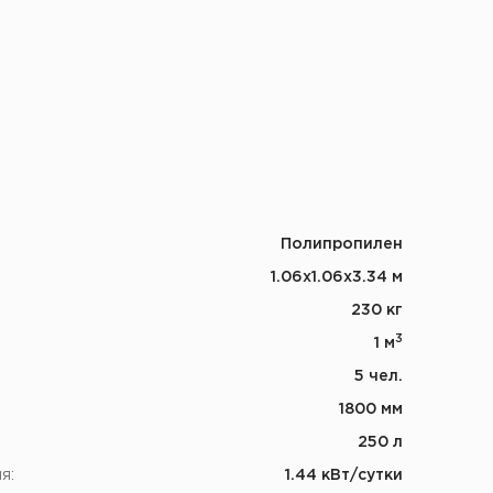
Полипропилен
1.06x1.06x3.34 м
230 кг
3
1 м
5 чел.
1800 мм
250 л
я:
1.44 кВт/сутки