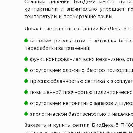
Станции линейки БиоДека имеют цилин
компактными и значительно упрощает и
температуры и промерзание почвы.
Локальные очистные станции БиоДека-5 
высоким результатом осветления быто
переработки загрязнений;
функционированием всех механизмов ст
отсутствием сложных, быстро приходящи
приспособленностью септика к эксплуат
повышенной прочностью цилиндрическог
отсутствием неприятных запахов и шумо
экологической безопасностью и надежно
Заказать и купить септик БиоДека-5 П-18
предлагаемые товары сертифицированы и