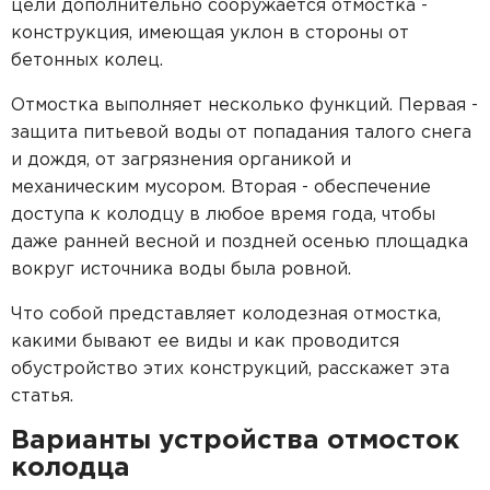
Пластиковые кессоны Титан
цели дополнительно сооружается отмостка -
Станция очистки БиоДека
Водоочистка в загородном доме
конструкция, имеющая уклон в стороны от
бетонных колец.
Отмостка выполняет несколько функций. Первая -
защита питьевой воды от попадания талого снега
и дождя, от загрязнения органикой и
механическим мусором. Вторая - обеспечение
доступа к колодцу в любое время года, чтобы
даже ранней весной и поздней осенью площадка
вокруг источника воды была ровной.
Что собой представляет колодезная отмостка,
какими бывают ее виды и как проводится
обустройство этих конструкций, расскажет эта
статья.
Варианты устройства отмосток
колодца