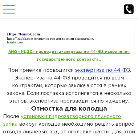
Бурение скважины
Https://leaubk.com
Бурение скважин под ключ
https://leaubk.com
открытию тоо для россиян в казахстане.
Обустройство скважины
leaubk.com
Артезианская скважина
АНО «МЦЭС» проводит: экспертиза по 44-ФЗ исполнения
Обустройство скважины под ключ
Канализация
государственного контракта..
Скважина на песок
Обустройство скважины с кессоном
Автономная канализация под ключ
При приемке проводится
экспертиза по 44-ФЗ
.
Водоснабжение
Экспертиза по 44-ФЗ проводится по всем
Бурение малогабаритной установкой
Обустройство скважины с адаптером
Канализация под ключ
Водоснабжение из колодца
контрактам, которые заключаются в рамках
Погреба
закона. Если поставка исполняется в несколько
Бурение скважин на воду
Обустройство артезианских скважин
Канализация на даче
Водоснабжение из скважины
Пластиковые погреба
этапов, экспертиза производится по каждому.
Отмостка для колодца
Бурение скважин на даче
Главная
О компании
Обустройство песчаных скважин
Канализация загородного дома
Разводка воды в частном доме
Погреб под ключ
После
установки гидрозатворного глиняного
Наши работы
Отзывы
Бурение на воду в Московской области
замка
вокруг колодца необходимо решить вопрос
Цены на обустройство скважин
Септик под ключ
Статьи
Контакты
Горячее водоснабжение частного дома
Погреба для дачи
отвода ливневых вод от оголовка шахты. Для этой
Каталог товаров