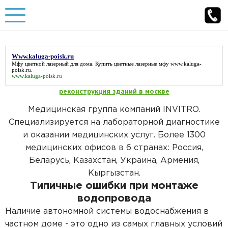
Бурение скважины
Www.kaluga-poisk.ru
Бурение скважин под ключ
Мфу цветной лазерный для дома. Купить цветные лазерные мфу
www.kaluga-
Обустройство скважины
poisk.ru
.
www.kaluga-poisk.ru
Артезианская скважина
Обустройство скважины под ключ
реконструкция зданий в москве
Канализация
Медицинская группа компаний INVITRO.
Скважина на песок
Обустройство скважины с кессоном
Автономная канализация под ключ
Водоснабжение
Специализируется на лабораторной диагностике
Бурение малогабаритной установкой
и оказании медицинских услуг. Более 1300
Обустройство скважины с адаптером
Канализация под ключ
Водоснабжение из колодца
Погреба
медицинских офисов в 6 странах: Россия,
Бурение скважин на воду
Обустройство артезианских скважин
Беларусь, Казахстан, Украина, Армения,
Канализация на даче
Водоснабжение из скважины
Пластиковые погреба
Кыргызстан.
Бурение скважин на даче
Главная
О компании
Обустройство песчаных скважин
Типичные ошибки при монтаже
Канализация загородного дома
Разводка воды в частном доме
Погреб под ключ
Наши работы
Отзывы
водопровода
Бурение на воду в Московской области
Цены на обустройство скважин
Септик под ключ
Статьи
Контакты
Наличие автономной системы водоснабжения в
Горячее водоснабжение частного дома
Погреба для дачи
Каталог товаров
частном доме - это одно из самых главных условий