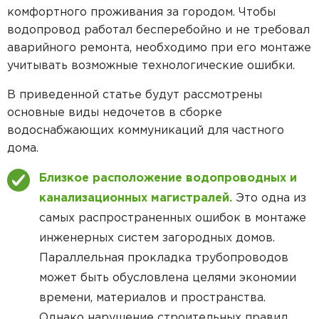
Пластиковые кессоны Титан
Станция очистки БиоДека
Водоочистка в загородном доме
комфортного проживания за городом. Чтобы
водопровод работал бесперебойно и не требовал
аварийного ремонта, необходимо при его монтаже
учитывать возможные технологические ошибки.
В приведенной статье будут рассмотрены
основные виды недочетов в сборке
водоснабжающих коммуникаций для частного
дома.
Близкое расположение водопроводных и
канализационных магистралей.
Это одна из
самых распространенных ошибок в монтаже
инженерных систем загородных домов.
Параллельная прокладка трубопроводов
может быть обусловлена целями экономии
времени, материалов и пространства.
Однако нарушение строительных правил