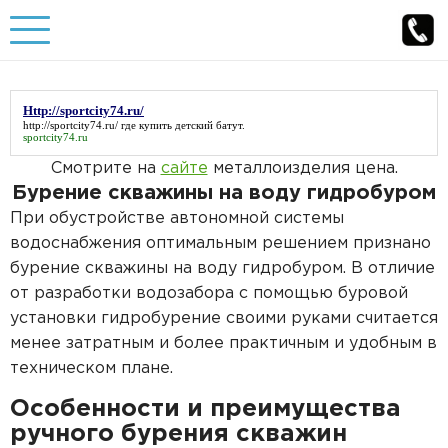
Бурение скважины
Http://sportcity74.ru/
Бурение скважин под ключ
http://sportcity74.ru/
где купить детский батут.
Обустройство скважины
sportcity74.ru
Смотрите на
сайте
металлоизделия цена.
Артезианская скважина
Обустройство скважины под ключ
Канализация
Бурение скважины на воду гидробуром
Скважина на песок
При обустройстве автономной системы
Обустройство скважины с кессоном
Автономная канализация под ключ
Водоснабжение
водоснабжения оптимальным решением признано
Бурение малогабаритной установкой
Обустройство скважины с адаптером
бурение скважины на воду гидробуром. В отличие
Канализация под ключ
Водоснабжение из колодца
Погреба
от разработки водозабора с помощью буровой
Бурение скважин на воду
Обустройство артезианских скважин
установки гидробурение своими руками считается
Канализация на даче
Водоснабжение из скважины
Пластиковые погреба
менее затратным и более практичным и удобным в
Бурение скважин на даче
Главная
О компании
Обустройство песчаных скважин
Канализация загородного дома
техническом плане.
Разводка воды в частном доме
Погреб под ключ
Наши работы
Отзывы
Бурение на воду в Московской области
Особенности и преимущества
Цены на обустройство скважин
Септик под ключ
Статьи
Контакты
Горячее водоснабжение частного дома
Погреба для дачи
ручного бурения скважин
Каталог товаров