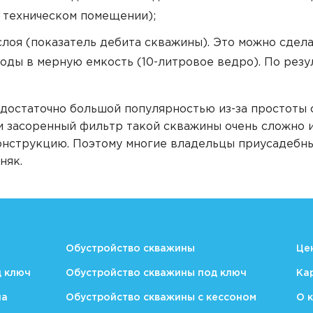
в техническом помещении);
лоя (показатель дебита скважины). Это можно сдела
воды в мерную емкость (10-литровое ведро). По рез
достаточно большой популярностью из-за простоты с
и засоренный фильтр такой скважины очень сложно и
онструкцию. Поэтому многие владельцы приусадебн
няк.
Обустройство скважины
Це
д ключ
Обустройство скважины под ключ
Ка
на
Обустройство скважины с кессоном
О 