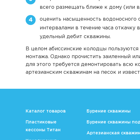
всего размещать ближе к дому (или 
оценить насыщенность водоносного с
4
интервалами в течение часа откачку 
удельный дебит скважины.
В целом абиссинские колодцы пользуются 
монтажа. Однако прочистить заиленный ил
для этого требуется демонтировать всю к
артезианским скважинам на песок и извест
Каталог товаров
Бурение скважины
Пластиковые
Бурение скважины по
кессоны Титан
Артезианская скважи