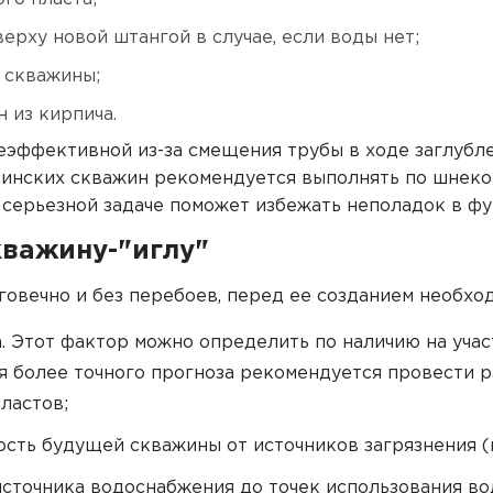
ерху новой штангой в случае, если воды нет;
 скважины;
 из кирпича.
еэффективной из-за смещения трубы в ходе заглубл
синских скважин рекомендуется выполнять по шнек
 серьезной задаче поможет избежать неполадок в ф
кважину-"иглу"
говечно и без перебоев, перед ее созданием необхо
. Этот фактор можно определить по наличию на уча
я более точного прогноза рекомендуется провести р
ластов;
ость будущей скважины от источников загрязнения (
источника водоснабжения до точек использования во